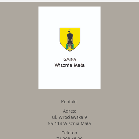
Kontakt
Adres:
ul. Wrocławska 9
55-114 Wisznia Mała
Telefon
71 308 48 00