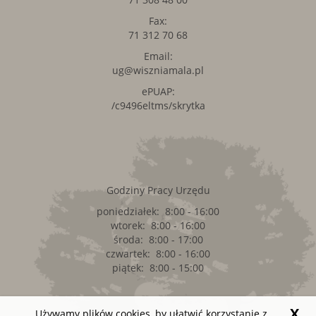
Fax:
71 312 70 68
Email:
ug@wiszniamala.pl
ePUAP:
/c9496eltms/skrytka
Godziny Pracy Urzędu
poniedziałek: 8:00 - 16:00
wtorek: 8:00 - 16:00
środa: 8:00 - 17:00
czwartek: 8:00 - 16:00
piątek: 8:00 - 15:00
X
Używamy plików cookies, by ułatwić korzystanie z