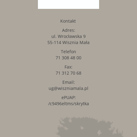
Kontakt
Adres:
ul. Wrocławska 9
55-114 Wisznia Mała
Telefon
71 308 48 00
Fax:
71 312 70 68
Email:
ug@wiszniamala.pl
ePUAP:
/c9496eltms/skrytka