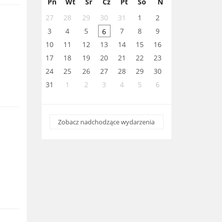
Pn
Wt
Śr
Cz
Pt
So
N
27
28
29
30
31
1
2
3
4
5
7
8
9
6
10
11
12
13
14
15
16
17
18
19
20
21
22
23
24
25
26
27
28
29
30
31
1
2
3
4
5
6
Zobacz nadchodzące wydarzenia