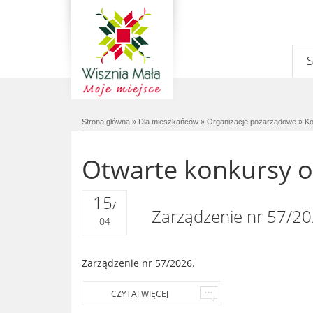
Strona główna
»
Dla mieszkańców
»
Organizacje pozarządowe
»
Ko
Otwarte konkursy o
15
/
Zarządzenie nr 57/20
04
Zarządzenie nr 57/2026.
Prev
Next
CZYTAJ WIĘCEJ