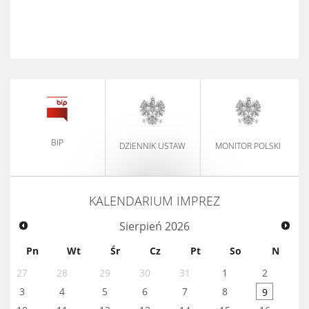
BIP
DZIENNIK USTAW
MONITOR POLSKI
KALENDARIUM IMPREZ
Sierpień
2026
Pn
Wt
Śr
Cz
Pt
So
N
27
28
29
30
31
1
2
3
4
5
6
7
8
9