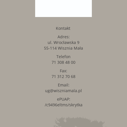
Kontakt
Adres:
ul. Wrocławska 9
55-114 Wisznia Mała
Telefon
71 308 48 00
Fax:
71 312 70 68
Email:
ug@wiszniamala.pl
ePUAP:
/c9496eltms/skrytka