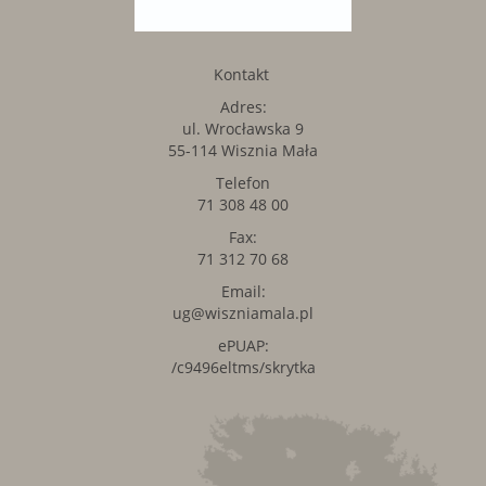
Kontakt
Adres:
ul. Wrocławska 9
55-114 Wisznia Mała
Telefon
71 308 48 00
Fax:
71 312 70 68
Email:
ug@wiszniamala.pl
ePUAP:
/c9496eltms/skrytka