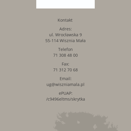
Kontakt
Adres:
ul. Wrocławska 9
55-114 Wisznia Mała
Telefon
71 308 48 00
Fax:
71 312 70 68
Email:
ug@wiszniamala.pl
ePUAP:
/c9496eltms/skrytka