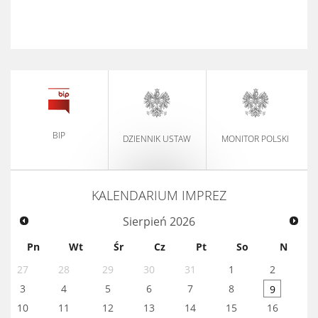
BIP
DZIENNIK USTAW
MONITOR POLSKI
KALENDARIUM IMPREZ
Sierpień
2026
Pn
Wt
Śr
Cz
Pt
So
N
27
28
29
30
31
1
2
3
4
5
6
7
8
9
10
11
12
13
14
15
16