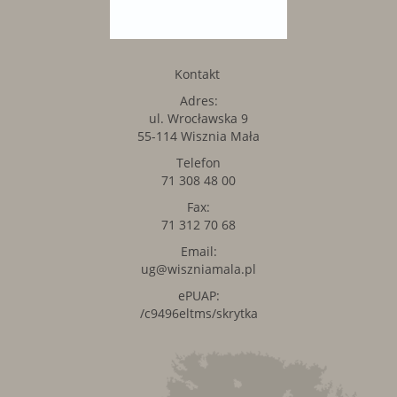
Kontakt
Adres:
ul. Wrocławska 9
55-114 Wisznia Mała
Telefon
71 308 48 00
Fax:
71 312 70 68
Email:
ug@wiszniamala.pl
ePUAP:
/c9496eltms/skrytka