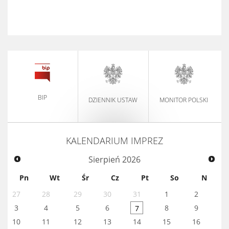
BIP
DZIENNIK USTAW
MONITOR POLSKI
KALENDARIUM IMPREZ
Sierpień
2026
Pn
Wt
Śr
Cz
Pt
So
N
27
28
29
30
31
1
2
3
4
5
6
8
9
7
10
11
12
13
14
15
16