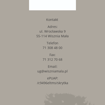
Kontakt
Adres:
ul. Wrocławska 9
55-114 Wisznia Mała
Telefon
71 308 48 00
Fax:
71 312 70 68
Email:
ug@wiszniamala.pl
ePUAP:
/c9496eltms/skrytka