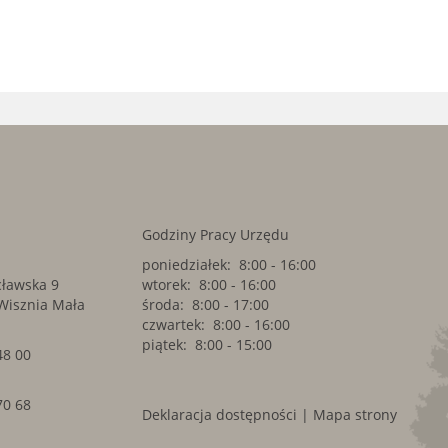
t
Godziny Pracy Urzędu
poniedziałek: 8:00 - 16:00
cławska 9
wtorek: 8:00 - 16:00
Wisznia Mała
środa: 8:00 - 17:00
czwartek: 8:00 - 16:00
piątek: 8:00 - 15:00
48 00
70 68
Deklaracja dostępności
|
Mapa strony