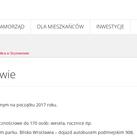
SAMORZĄD
DLA MIESZKAŃCÓW
INWESTYCJE
tlica w Szymanowie
wie
nym na początku 2017 roku.
cznościowe do 170 osób: wesela, rocznice itp.
ym parku. Blisko Wrocławia – dojazd autobusem podmiejskim 908.