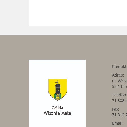
Kontak
Adres:
ul. Wro
55-114 
Telefon
71 308 
Fax:
71 312 
Email: