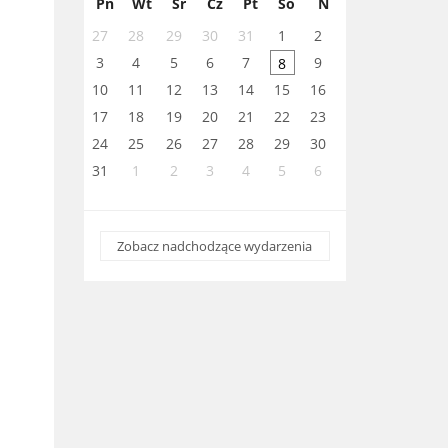
Pn
Wt
Śr
Cz
Pt
So
N
27
28
29
30
31
1
2
3
4
5
6
7
9
8
10
11
12
13
14
15
16
17
18
19
20
21
22
23
24
25
26
27
28
29
30
31
1
2
3
4
5
6
Zobacz nadchodzące wydarzenia