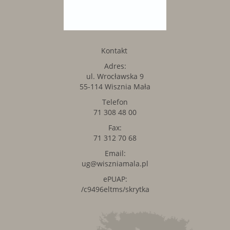
Kontakt
Adres:
ul. Wrocławska 9
55-114 Wisznia Mała
Telefon
71 308 48 00
Fax:
71 312 70 68
Email:
ug@wiszniamala.pl
ePUAP:
/c9496eltms/skrytka