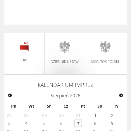
BIP
DZIENNIK USTAW
MONITOR POLSKI
KALENDARIUM IMPREZ
Sierpień
2026
Pn
Wt
Śr
Cz
Pt
So
N
27
28
29
30
31
1
2
3
4
5
6
8
9
7